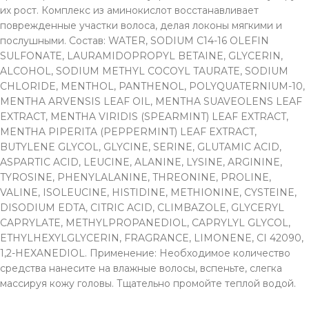
их рост. Комплекс из аминокислот восстанавливает
поврежденные участки волоса, делая локоны мягкими и
послушными. Состав: WATER, SODIUM C14-16 OLEFIN
SULFONATE, LAURAMIDOPROPYL BETAINE, GLYCERIN,
ALCOHOL, SODIUM METHYL COCOYL TAURATE, SODIUM
CHLORIDE, MENTHOL, PANTHENOL, POLYQUATERNIUM-10,
MENTHA ARVENSIS LEAF OIL, MENTHA SUAVEOLENS LEAF
EXTRACT, MENTHA VIRIDIS (SPEARMINT) LEAF EXTRACT,
MENTHA PIPERITA (PEPPERMINT) LEAF EXTRACT,
BUTYLENE GLYCOL, GLYCINE, SERINE, GLUTAMIC ACID,
ASPARTIC ACID, LEUCINE, ALANINE, LYSINE, ARGININE,
TYROSINE, PHENYLALANINE, THREONINE, PROLINE,
VALINE, ISOLEUCINE, HISTIDINE, METHIONINE, CYSTEINE,
DISODIUM EDTA, CITRIC ACID, CLIMBAZOLE, GLYCERYL
CAPRYLATE, METHYLPROPANEDIOL, CAPRYLYL GLYCOL,
ETHYLHEXYLGLYCERIN, FRAGRANCE, LIMONENE, CI 42090,
1,2-HEXANEDIOL. Применение: Необходимое количество
средства нанесите на влажные волосы, вспеньте, слегка
массируя кожу головы. Тщательно промойте теплой водой.