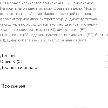
Примерное количество применений: 17 Применение:
Наносить на очищенную кожу 2 раза в неделю. Можно
оставить на ночь.Состав:Масло зародышей пшеницы,
фермент термофилов, экстракт огурца, диоксид титана,
оксид железа, оксид цинка, экстрактцветков плюмерии,
экстракт зверобоя, тиамин ( В1), рибофлавин (В2),
ниациномид (В3), аденин, пантенол, пиридоксин (В6), биотин
(Н), Цианокобаламин (В12), гиалуроновая кислота.
Детали
Отзывы (0)
Доставка и оплата
Похожие