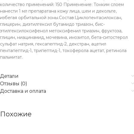
количество применений: 150 Применение: Тонким слоем
нанести 1 мл препаратана кожу лица, шеи и декольте,
избегая орбитальной зоны.Состав:Циклопентасилоксан,
глицерин, диэтилгексил бутамидо триазон, бис-
этилгексилоксифенол метоксифенил триазин, фруктоза,
глицин, ниацинамид, мочевина, инозитол, бета-ситостерол
сульфат натрия, гексапептид-2, декстран, ацетил
пентапептид-1, трипептид-1, токоферола ацетат, ретинола
пальмитат.
Детали
Отзывы (0)
Доставка и оплата
Похожие