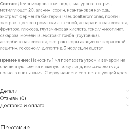
Состав:
Деионизированная вода, гиалуронат натрия,
метилглюцет-20, аланин, серин, ксантановая камедь,
экстракт фермента бактерии Pseudoalteromonas, пролин,
экстракт цветков ромашки аптечной, аспарагиновая кислота,
фруктоза, глюкоза, глутаминовая кислота, гексилникотинат,
сахароза, мочевина, экстракт гриба (трутовика),
аскорбиновая кислота, экстракт коры акации ленкоранской,
лецитин, гексаноил дипептид-3 норлецин ацетат.
Применение:
Наносить 1 мл препарата утром и вечером на
очищенную, слегка влажную кожу лица, вмассировать до
полного впитывания. Сверху нанести соответствующий крем.
Детали
Отзывы (0)
Доставка и оплата
Похожие