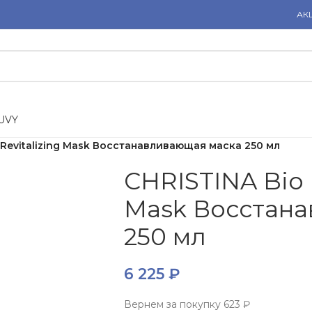
АК
U
V
Y
 Revitalizing Mask Восстанавливающая маска 250 мл
CHRISTINA Bio P
Mask Восстан
250 мл
6 225
₽
Вернем за покупку
623 ₽