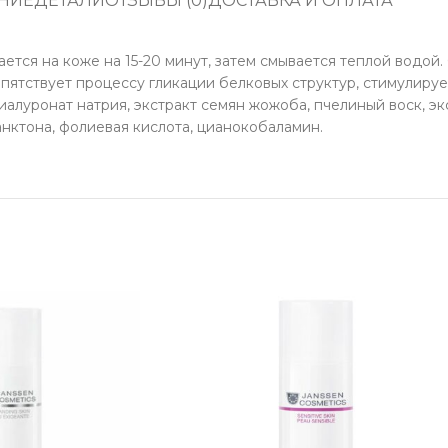
НИЕ
ДЕТАЛИ
ОТЗЫВЫ (0)
ДОСТАВКА И ОПЛАТА
тается на коже на 15-20 минут, затем смывается теплой вод
ятствует процессу гликации белковых структур, стимулирует
гиалуронат натрия, экстракт семян жожоба, пчелиный воск, э
ланктона, фолиевая кислота, цианокобаламин.