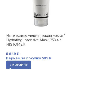
Интенсивно увлажняющая маска /
ПРОДАНО
Hydrating Intensive Mask, 250 мл
JANSSEN Biocel
HISTOMER
увлажняющая л
биоцеллюлозная
5 849
₽
Вернем за покупку
585 ₽
1 380
₽
Вернем за пок
В КОРЗИНУ
ЧИТАТЬ ДАЛЕЕ