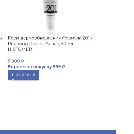
х
Крем дермообновления Формула 201 /
Набор (мусс, д
Repairing Dermal Action, 50 мл
сыворотка) Form
HISTOMER
Complete Trea
5 989
₽
17 391
₽
Вернем за покупку
599 ₽
Вернем за пок
В КОРЗИНУ
В КОРЗИНУ