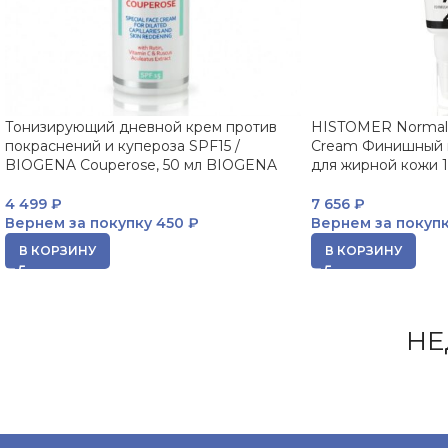
Тонизирующий дневной крем против
HISTOMER Normalis
покраснений и купероза SPF15 /
Cream Финишный 
BIOGENA Couperose, 50 мл BIOGENA
для жирной кожи 
4 499
₽
7 656
₽
Вернем за покупку
450 ₽
Вернем за покуп
В КОРЗИНУ
В КОРЗИНУ
НЕ