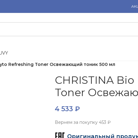
АК
U
V
Y
hyto Refreshing Toner Освежающий тоник 500 мл
CHRISTINA Bio 
Toner Освежаю
4 533
₽
Вернем за покупку
453 ₽
Оригинальный проду