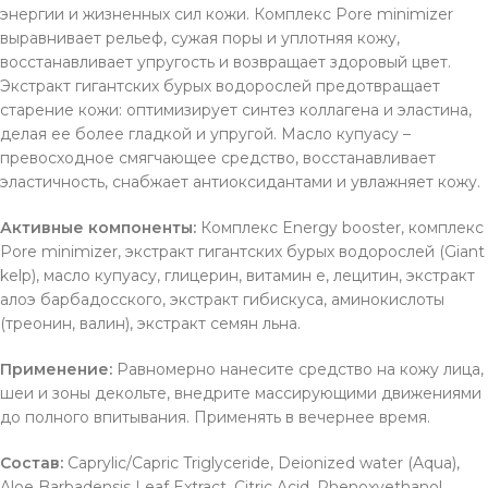
энергии и жизненных сил кожи. Комплекс Pore minimizer
выравнивает рельеф, сужая поры и уплотняя кожу,
восстанавливает упругость и возвращает здоровый цвет.
Экстракт гигантских бурых водорослей предотвращает
старение кожи: оптимизирует синтез коллагена и эластина,
делая ее более гладкой и упругой. Масло купуасу –
превосходное смягчающее средство, восстанавливает
эластичность, снабжает антиоксидантами и увлажняет кожу.
Активные компоненты:
Комплекс Energy booster, комплекс
Pore minimizer, экстракт гигантских бурых водорослей (Giant
kelp), масло купуасу, глицерин, витамин е, лецитин, экстракт
алоэ барбадосского, экстракт гибискуса, аминокислоты
(треонин, валин), экстракт семян льна.
Применение:
Равномерно нанесите средство на кожу лица,
шеи и зоны декольте, внедрите массирующими движениями
до полного впитывания. Применять в вечернее время.
Состав:
Caprylic/Capric Triglyceride, Deionized water (Aqua),
Aloe Barbadensis Leaf Extract, Citric Acid, Phenoxyethanol,