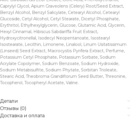
Caprylyl Glycol, Apium Graveolens (Celery) Root/Seed Extract,
Benzyl Alcohol, Benzyl Salicylate, Cetearyl Alcohol, Cetearyl
Glucoside, Cetyl Alcohol, Cetyl Stearate, Dicetyl Phosphate,
Erythritol, Ethylhexylglycerin, Glucose, Glutamic Acid, Glycerin,
Hexyl Cinnamal, Hibiscus Sabdariffa Fruit Extract,
Hydroxycitronellal, Isodecyl Neopentanoate, Isostearyl
Isostearate, Lecithin, Limonene, Linalool, Linum Usitatissimum
(Linseed) Seed Extract, Macrocystis Pyrifera Extract, Perfume,
Potassium Cetyl Phosphate, Potassium Sorbate, Sodium
Acrylate Copolymer, Sodium Benzoate, Sodium Hydroxide,
Sodium Metabisulfite, Sodium Phytate, Sorbitan Trioleate,
Stearic Acid, Theobroma Grandiflorum Seed Butter, Threonine,
Tocopherol, Tocopheryl Acetate, Valine.
Детали
Отзывы (0)
Доставка и оплата