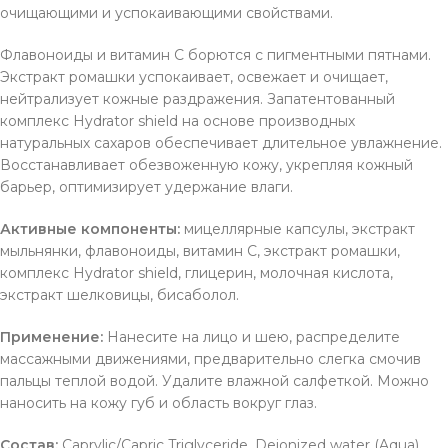
очищающими и успокаивающими свойствами.
Флавоноиды и витамин С борются с пигментными пятнами.
Экстракт ромашки успокаивает, освежает и очищает,
нейтрализует кожные раздражения. Запатентованный
комплекс Hydrator shield на основе производных
натуральных сахаров обеспечивает длительное увлажнение.
Восстанавливает обезвоженную кожу, укрепляя кожный
барьер, оптимизирует удержание влаги.
Активные компоненты:
мицеллярные капсулы, экстракт
мыльнянки, флавоноиды, витамин С, экстракт ромашки,
комплекс Hydrator shield, глицерин, молочная кислота,
экстракт шелковицы, бисаболол.
Применение:
Нанесите на лицо и шею, распределите
массажными движениями, предварительно слегка смочив
пальцы теплой водой. Удалите влажной салфеткой. Можно
наносить на кожу губ и область вокруг глаз.
Состав:
Caprylic/Capric Triglyceride, Deionized water (Aqua),