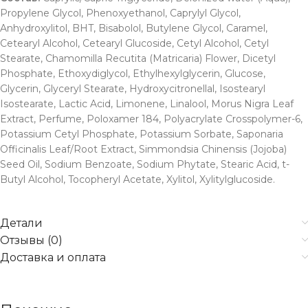
Propylene Glycol, Phenoxyethanol, Caprylyl Glycol,
Anhydroxylitol, BHT, Bisabolol, Butylene Glycol, Caramel,
Cetearyl Alcohol, Cetearyl Glucoside, Cetyl Alcohol, Cetyl
Stearate, Chamomilla Recutita (Matricaria) Flower, Dicetyl
Phosphate, Ethoxydiglycol, Ethylhexylglycerin, Glucose,
Glycerin, Glyceryl Stearate, Hydroxycitronellal, Isostearyl
Isostearate, Lactic Acid, Limonene, Linalool, Morus Nigra Leaf
Extract, Perfume, Poloxamer 184, Polyacrylate Crosspolymer-6,
Potassium Cetyl Phosphate, Potassium Sorbate, Saponaria
Officinalis Leaf/Root Extract, Simmondsia Chinensis (Jojoba)
Seed Oil, Sodium Benzoate, Sodium Phytate, Stearic Acid, t-
Butyl Alcohol, Tocopheryl Acetate, Xylitol, Xylitylglucoside.
Детали
Отзывы (0)
Доставка и оплата