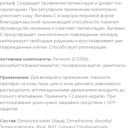
рельеф. Сокращает проявления пигментации и делает тон
однородным. При регулярном применении значительно
уплотняет кожу. Витамин С в жирорастворимой форме
благодаря высокой проникающей способности тормозит
производство меланина и осветляет пигментацию. Витамин
Е предотвращает окислительное повреждение липидов,
нейтрализует свободные радикалы и восстанавливает уже
поврежденные клетки. Способствует регенерации.
Активные компоненты:
Ретинол (0.015%),
аскорбилтетраизопальмитат, токоферола ацетат, диметикон.
Применение:
Для вечернего применения. Нанесите
препарат на кожу лица, шеи и зоны декольте, равномерно
распределите, аппликационными движениями внедрите до
полного впитывания. Применять 1-2 раза в неделю. При
использовании днем нужно закрывать средством с SPF-
защитой.
Состав:
Deionized water (Aqua), Dimethicone, Ascorbyl
Tetraisopalmitate, BHA, BHT, Cetearyl Ethylhexanoate,