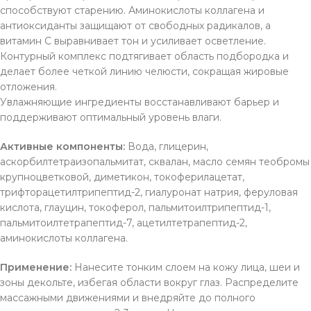
способствуют старению. Аминокислоты коллагена и
антиоксиданты защищают от свободных радикалов, а
витамин С выравнивает тон и усиливает осветление.
Контурный комплекс подтягивает область подбородка и
делает более четкой линию челюсти, сокращая жировые
отложения.
Увлажняющие ингредиенты восстанавливают барьер и
поддерживают оптимальный уровень влаги.
Активные компоненты:
Вода, глицерин,
аскорбилтетраизопальмитат, сквалан, масло семян теобромы
крупноцветковой, диметикон, токоферилацетат,
трифторацетилтрипептид-2, гиалуронат натрия, феруловая
кислота, глауцин, токоферол, пальмитоилтрипептид-1,
пальмитоилтетрапептид-7, ацетилтетрапептид-2,
аминокислоты коллагена.
Применение:
Нанесите тонким слоем на кожу лица, шеи и
зоны декольте, избегая области вокруг глаз. Распределите
массажными движениями и внедряйте до полного