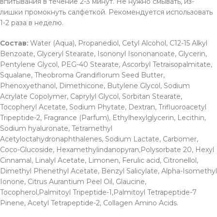
впитывания в течение 2-3 минут. Не нужно смывать, из-
лишки промокнуть салфеткой. Рекомендуется использовать
1-2 раза в неделю.
Состав:
Water (Aqua), Propanediol, Cetyl Alcohol, C12-15 Alkyl
Benzoate, Glyceryl Stearate, Isononyl Isononanoate, Glycerin,
Pentylene Glycol, PEG-40 Stearate, Ascorbyl Tetraisopalmitate,
Squalane, Theobroma Grandiflorum Seed Butter,
Phenoxyethanol, Dimethicone, Butylene Glycol, Sodium
Acrylate Copolymer, Caprylyl Glycol, Sorbitan Stearate,
Tocopheryl Acetate, Sodium Phytate, Dextran, Trifluoroacetyl
Tripeptide-2, Fragrance (Parfum), Ethylhexylglycerin, Lecithin,
Sodium hyaluronate, Tetramethyl
Acetyloctahydronaphthalenes, Sodium Lactate, Carbomer,
Coco-Glucoside, Hexamethylindanopyran,Polysorbate 20, Hexyl
Cinnamal, Linalyl Acetate, Limonen, Ferulic acid, Citronellol,
Dimethyl Phenethyl Acetate, Benzyl Salicylate, Alpha-Isomethyl
Ionone, Citrus Aurantium Peel Oil, Glaucine,
Tocopherol,Palmitoyl Tripeptide-1,Palmitoyl Tetrapeptide-7
Pinene, Acetyl Tetrapeptide-2, Collagen Amino Acids.