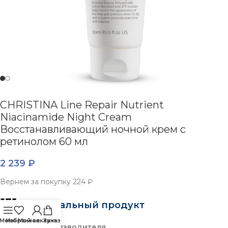
CHRISTINA Line Repair Nutrient
Niacinamide Night Cream
Восстанавливающий ночной крем с
ретинолом 60 мл
2 239
₽
Вернем за покупку
224 ₽
Оригинальный продукт
Меню
Избранное
Мой аккаунт
Заказ
На складе производителя