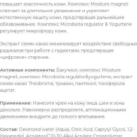
повышает эластичность кожи. Комплекс Moisture magnet
отвечает за длительное увлажнение и укрепляет
естественную защиту кожи, предотвращая дальнейшее
обезвоживание. Комплекс Microbiota regulator & Yogurtene
регулирует микрофлору кожи.
Экстракт семян какао минимизирует воздействие свободных
радикалов при работе с гаджетами, предотвращая
«цифровое» старение.
Активные компоненты:
Бакучиол, комплекс Moisture
magnet, комплекс Microbiota regulator&yogurtene, экстракт
семян какао Theobroma, триазин, пантенол, токоферола
ацетат.
Применение:
Нанесите крем на кожу лица, шеи и зоны
декольте. Равномерно распределите, аппликационными
движениями внедрите до полного впитывания.
Состав:
Deionized water (Aqua), Citric Acid, Caprylyl Glycol, 1,2-
Hexanediol, Acrylates/C10-30 Alkyl Acrylate Crosspolymer,