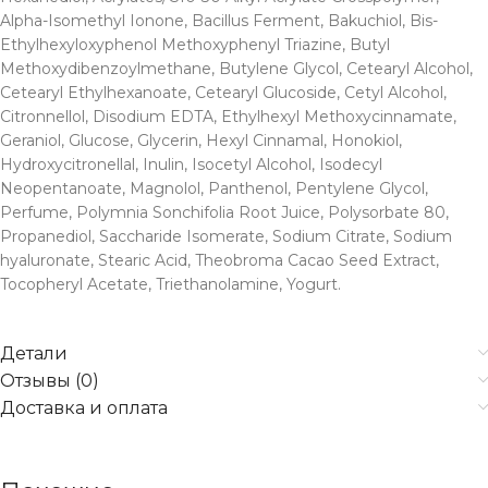
Alpha-Isomethyl Ionone, Bacillus Ferment, Bakuchiol, Bis-
Ethylhexyloxyphenol Methoxyphenyl Triazine, Butyl
Methoxydibenzoylmethane, Butylene Glycol, Cetearyl Alcohol,
Cetearyl Ethylhexanoate, Cetearyl Glucoside, Cetyl Alcohol,
Citronnellol, Disodium EDTA, Ethylhexyl Methoxycinnamate,
Geraniol, Glucose, Glycerin, Hexyl Cinnamal, Honokiol,
Hydroxycitronellal, Inulin, Isocetyl Alcohol, Isodecyl
Neopentanoate, Magnolol, Panthenol, Pentylene Glycol,
Perfume, Polymnia Sonchifolia Root Juice, Polysorbate 80,
Propanediol, Saccharide Isomerate, Sodium Citrate, Sodium
hyaluronate, Stearic Acid, Theobroma Cacao Seed Extract,
Tocopheryl Acetate, Triethanolamine, Yogurt.
Детали
Отзывы (0)
Доставка и оплата