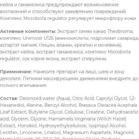
кейла и гамамелиса предупреждают возникновение
воспалений и способствуют заживлению повреждений.
Комплекс Microbiota regulator регулирует микрофлору кожи.
Активные компоненты:
Экстракт семян какао Theobroma,
комплекс Unimoist U125 (аминокислоты, гидролизат сахарида,
аспартат магния, глицин, аланин, креатин и мочевина),
экстракт кейла, экстракт гамамелиса, комплекс Microbiota
regulator, сок корня якона, экстракт спирулины.
Применение:
Нанесите препарат на лицо, шею и зону
декольте. Легкими массирующими движениями внедрите до
полного впитывания.
Состав:
Deionized water (Aqua), Citric Acid, Caprylyl Glycol, 1,2-
Hexanediol, Alanine, Benzyl Alcohol, Brassica Oleracea Acephala
Leaf Extract, Butylene Glycol, Cellulose, Creatine, Dehydroacetic
acid, Glycerin, Glycine, Hamamelis Virginiana (Witch Hazel)
Extract, Honokiol, Hydroxyethylcellulose, Isopropyl Alcohol,
Lecithin, Limonene, Linalool, Magnesium Aspartate, Magnolol,