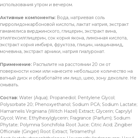
использования утром и вечером.
Активные компоненты:
Вода, натриевая соль
пирролидонкарбоновой кислоты, лактат натрия, экстракт
гамамелиса вирджинского, глицерин, экстракт вина,
этилгексилглицерин, сок корня якона, лимонная кислота,
экстракт корня имбиря, фруктоза, глицин, ниацинамид,
мочевина, экстракт арники, натрия гиалуронат.
Применение:
Распылите на расстоянии 20 см от
поверхности кожи или нанесите небольшое количество на
ватный диск и обработайте им лицо, шею, зону декольте. Не
смывать.
Состав:
Water (Aqua); Propanediol; Pentylene Glycol;
Polysorbate 20; Phenoxyethanol; Sodium PCA; Sodium Lactate;
Hamamelis Virginiana (Witch Hazel) Extract; Glycerin; Caprylyl
Glycol; Wine; Ethylhexylglycerin; Fragrance (Parfum); Sodium
Phytate; Polymnia Sonchifolia Root Juice; Citric Acid; Zingiber
Officinale (Ginger) Root Extract; Tetramethyl