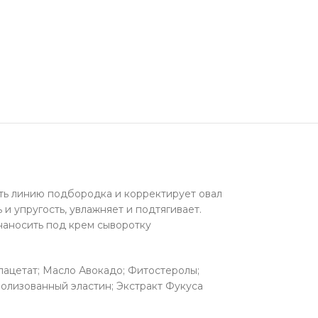
ть линию подбородка и корректирует овал
и упругость, увлажняет и подтягивает.
наносить под крем сыворотку
ацетат; Масло Авокадо; Фитостеролы;
дролизованный эластин; Экстракт Фукуса