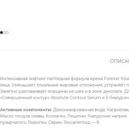
ОПИСА
Интенсивная лифтинг-пептидная формула крема Forever You
лица. Уменьшает локальные жировые отложения, устраняет п
Заметно разглаживает морщины на шее и в зоне декольте. 
«Совершенный контур» Absolute Contour Serum и 3-Гиалурон
Активные компоненты:
Деионизированная вода; Каприловы
Масло плодов оливы; Коллаген; Лецитин; Гиалуронат натрия; 
пузырчатого; Гликоген; Серин; Гексапептид — 9.