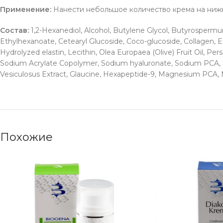
Применение:
Нанести небольшое количество крема на нижн
Состав:
1,2-Hexanediol, Alcohol, Butylene Glycol, Butyrospermum P
Ethylhexanoate, Cetearyl Glucoside, Coco-glucoside, Collagen, Eth
Hydrolyzed elastin, Lecithin, Olea Europaea (Olive) Fruit Oil, P
Sodium Acrylate Copolymer, Sodium hyaluronate, Sodium PCA, So
Vesiculosus Extract, Glaucine, Hexapeptide-9, Magnesium PCA,
Похожие