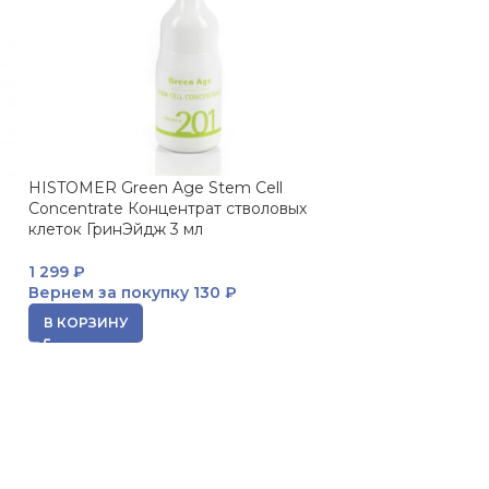
HISTOMER Green Age Stem Cell
HISTOMER Norma
Concentrate Концентрат стволовых
Cream Финишны
клеток ГринЭйдж 3 мл
для жирной кож
1 299
₽
7 656
₽
Вернем за покупку
130 ₽
Вернем за пок
В КОРЗИНУ
В КОРЗИНУ