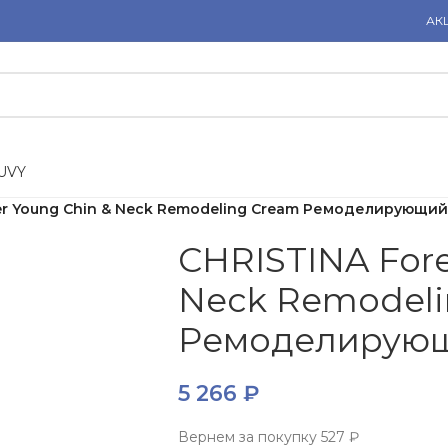
АК
U
V
Y
er Young Chin & Neck Remodeling Cream Ремоделирующий
CHRISTINA Fore
Neck Remodeli
Ремоделирующ
5 266
₽
Вернем за покупку
527 ₽