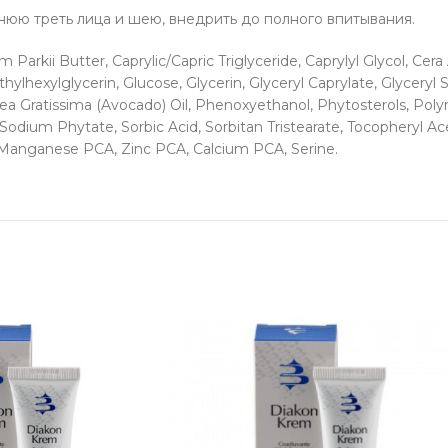
юю треть лица и шею, внедрить до полного впитывания.
arkii Butter, Caprylic/Capric Triglyceride, Caprylyl Glycol, Cera 
ylhexylglycerin, Glucose, Glycerin, Glyceryl Caprylate, Glyceryl 
ersea Gratissima (Avocado) Oil, Phenoxyethanol, Phytosterols, Po
dium Phytate, Sorbic Acid, Sorbitan Tristearate, Tocopheryl Ac
 Manganese PCA, Zinc PCA, Calcium PCA, Serine.