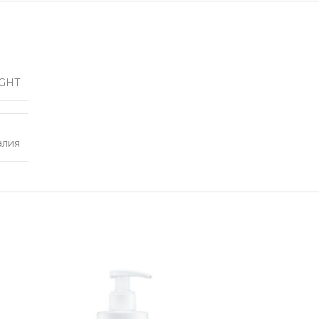
GHT
алия