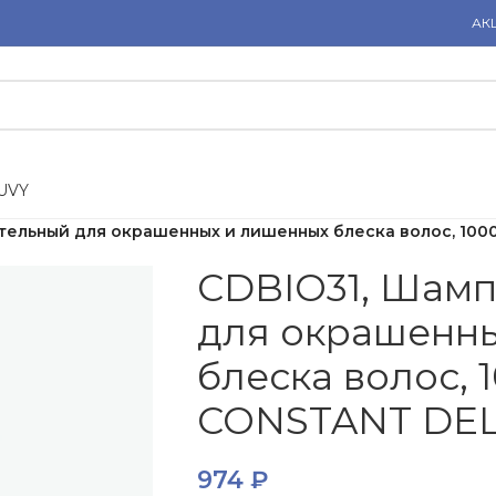
АК
U
V
Y
ательный для окрашенных и лишенных блеска волос, 100
CDBIO31, Шамп
для окрашенн
блеска волос, 
CONSTANT DE
974
₽