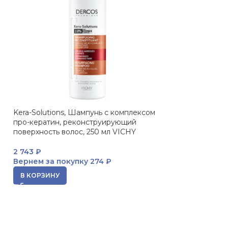
Kera-Solutions, Шампунь с комплексом
ПРОДАНО
про-кератин, реконструирующий
Dercos Тонизи
поверхность волос, 250 мл VICHY
выпадения воло
2 743
₽
573
₽
Вернем за покупку
274 ₽
Вернем за пок
В КОРЗИНУ
ЧИТАТЬ ДАЛЕЕ