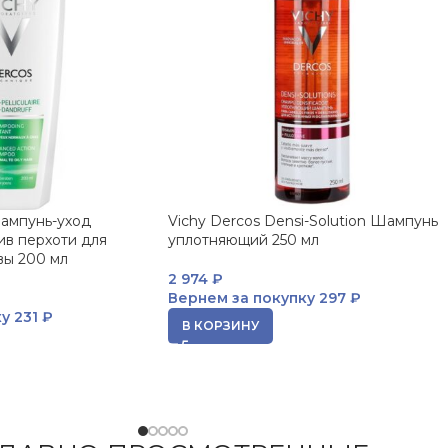
Шампунь-уход
Vichy Dercos Densi-Solution Шампунь
ив перхоти для
уплотняющий 250 мл
вы 200 мл
2 974
₽
Вернем за покупку
297 ₽
ку
231 ₽
В КОРЗИНУ