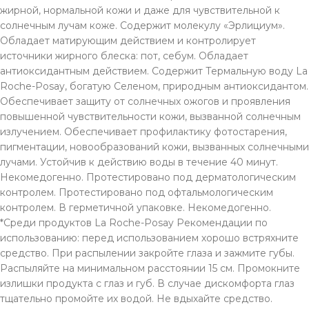
жирной, нормальной кожи и даже для чувствительной к
солнечным лучам коже. Содержит молекулу «Эрлициум».
Обладает матирующим действием и контролирует
источники жирного блеска: пот, себум. Обладает
антиоксидантным действием. Содержит Термальную воду La
Roche-Posay, богатую Селеном, природным антиоксидантом.
Обеспечивает защиту от солнечных ожогов и проявления
повышенной чувствительности кожи, вызванной солнечным
излучением. Обеспечивает профилактику фотостарения,
пигментации, новообразований кожи, вызванных солнечными
лучами. Устойчив к действию воды в течение 40 минут.
Некомедогенно. Протестировано под дерматологическим
контролем. Протестировано под офтальмологическим
контролем. В герметичной упаковке. Некомедогенно.
*Среди продуктов La Roche-Posay Рекомендации по
использованию: перед использованием хорошо встряхните
средство. При распылении закройте глаза и зажмите губы.
Распыляйте на минимальном расстоянии 15 см. Промокните
излишки продукта с глаз и губ. В случае дискомфорта глаз
тщательно промойте их водой. Не вдыхайте средство.