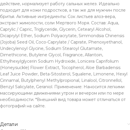
действие, нормализует работу сальных желез. Идеально
подходит для кожи подростков, а так же для мужчин после
бритья. Активные ингредиенты: Сок листьев алоэ-вера,
экстракт жимолости, соли Мертвого Моря. Состав: Aqua,
Caprylic / Capric, Triglyceride, Glycerin, Cetearyl Alcohol,
Dicaprylyl Ether, Sodium Polyacrytate, Simmondsia Chinensis
(Jojoba) Seed Oil, Coco-Caprylate / Caprate, Phenoxyethanol,
Undecylenoyl Glycine, Sodium Stearoyl Glutamate,
Dimethicone, Butylene Glycol, Fragrance, Allantoin,
Ethylhexylglycerin Sodium Hydroxide, Lonicera Caprifolium
(Honeysuckle) Flower Extract, Tocopherol, Aloe Barbadensis
Leaf Juice Powder, Beta-Sitosterol, Squalene, Limonene, Hexyl
Cinnamal, Butylphenyl Methylpropional, Linalool, Citronnellol,
Benzyl Salicylate, Geraniol. Применение: Наносится легкими
массирующими движениями утром и вечером или по мере
необходимости. *Внешний вид товара может отличаться от
фотографий на сайте.
Детали