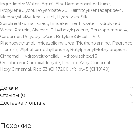
Ingredients: Water (Aqua), AloeBarbadensisLeafJuice,
PropyleneGlycol, Polysorbate 20, PalmitoylPentapeptide-4,
MacrocystisPyriferaExtract, HydrolyzedSilk,
SpirulinaMaximaExtract, BifidaFermentLysate, Hydrolyzed
WheatProtein, Glycerin, Ethylhexylglycerin, Benzophenone-4,
Carbomer, PolyacrylicAcid, ButyleneGlycol, PVP,
Phenoxyethanol, ImidazolidinylUrea, Triethanolamine, Fragrance
(Parfum), AlphaIsomethylIonone, ButylphenylMethylpropional,
Cinnamal, Hydroxycitronellal, Hydroxyisohexyl 3-
CyclohexeneCarboxaldehyde, Linalool, AmylCinnamal,
HexylCinnamal, Red 33 (CI 17200), Yellow 5 (CI 19140).
Детали
Отзывы (0)
Доставка и оплата
Похожие