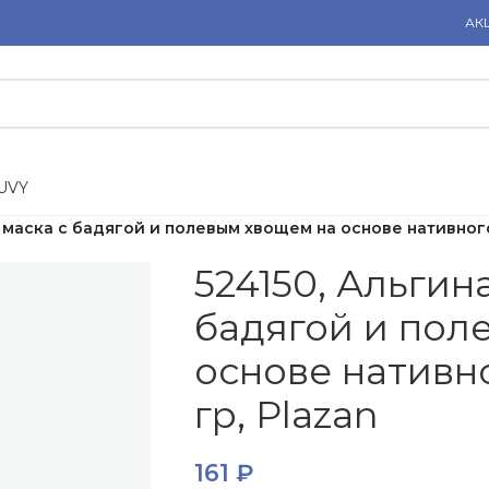
АК
U
V
Y
 маска с бадягой и полевым хвощем на основе нативного 
524150, Альгин
бадягой и пол
основе нативно
гр, Plazan
161
₽