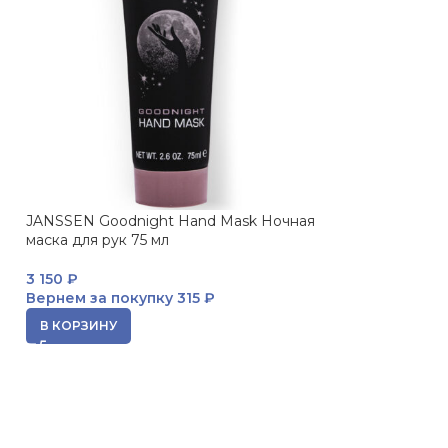
JANSSEN Goodnight Hand Mask Ночная
ПРОДАНО
маска для рук 75 мл
JANSSEN Rejuve
Омолаживающая
3 150
₽
Вернем за покупку
315 ₽
4 175
₽
Вернем за пок
В КОРЗИНУ
ЧИТАТЬ ДАЛЕЕ