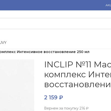
АК
U
V
Y
комплекс Интенсивное восстановление 250 мл
INCLIP №11 Ма
комплекс Инте
восстановлени
2 159
₽
Вернем за покупку
216 ₽