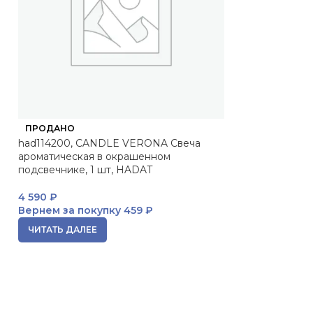
ПРОДАНО
ПРОДАНО
had114200, CANDLE VERONA Свеча
Pleyana Интимн
ароматическая в окрашенном
подсвечнике, 1 шт, HADAT
3 907
₽
Вернем за пок
4 590
₽
ЧИТАТЬ ДАЛЕЕ
Вернем за покупку
459 ₽
ЧИТАТЬ ДАЛЕЕ