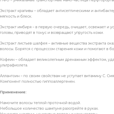
Экстракт крапивы – обладает антисептическими и антибакте
мягкость и блеск.
Экстракт имбиря – в первую очередь, очищает, освежает и
головы, приводят в тонус и возвращают упругость кожи.
Экстракт листьев шалфея – активные вещества экстракта о
волосы. Борятся с процессом старения кожи и помогают в б
Кофеин – обладает великолепным дренажным эффектом, удаля
ультрафиолета.
Аллантоин – по своим свойствам не уступает витамину С. См
Компонент полностью гиппоаллергенен.
Применение:
Намочите волосы теплой проточной водой.
Небольшое количество шампуня разогрейте в руках.
Нанесите шампунь на мокрые волосы и кожу головы.