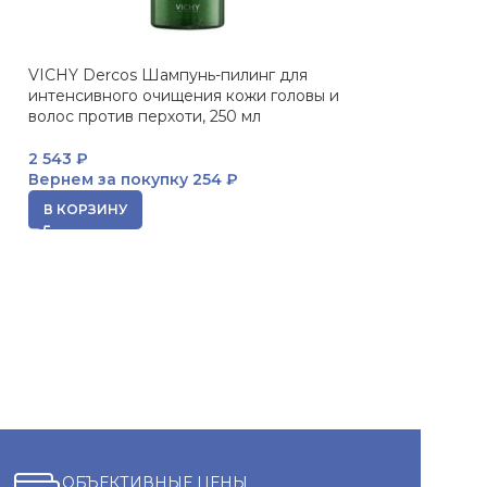
VICHY Dercos Шампунь-пилинг для
ПРОДАНО
интенсивного очищения кожи головы и
Dercos Тонизи
волос против перхоти, 250 мл
выпадения воло
2 543
₽
573
₽
Вернем за покупку
254 ₽
Вернем за пок
В КОРЗИНУ
ЧИТАТЬ ДАЛЕЕ
ОБЪЕКТИВНЫЕ ЦЕНЫ