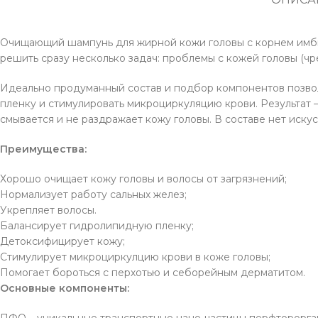
Очищающий шампунь для жирной кожи головы с корнем имбир
решить сразу несколько задач: проблемы с кожей головы (чр
Идеально продуманный состав и подбор компонентов позвол
пленку и стимулировать микроциркуляцию крови. Результат 
смывается и не раздражает кожу головы. В составе нет иску
Преимущества:
Хорошо очищает кожу головы и волосы от загрязнений;
Нормализует работу сальных желез;
Укрепляет волосы.
Балансирует гидролипидную пленку;
Детоксифицирует кожу;
Стимулирует микроциркулцию крови в коже головы;
Помогает бороться с перхотью и себорейным дерматитом.
Основные компоненты:
ПФО – уникальные транспортные нано-частицы перфторорга