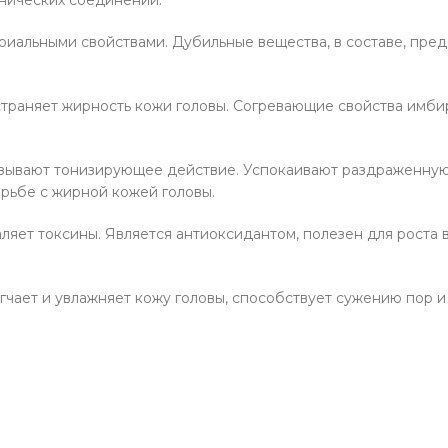
риальными свойствами. Дубильные вещества, в составе, пре
 устраняет жирность кожи головы. Согревающие свойства им
казывают тонизирующее действие. Успокаивают раздраженну
орьбе с жирной кожей головы.
ет токсины. Является антиоксидантом, полезен для роста в
ягчает и увлажняет кожу головы, способствует сужению пор 