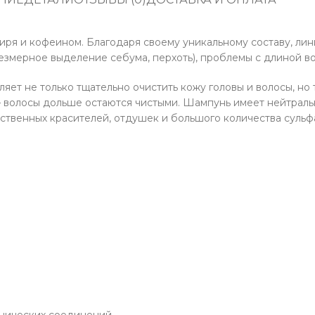
я и кофеином. Благодаря своему уникальному составу, лин
езмерное выделение себума, перхоть), проблемы с длиной вол
яет не только тщательно очистить кожу головы и волосы, н
– волосы дольше остаются чистыми. Шампунь имеет нейтральн
сственных красителей, отдушек и большого количества сульф
нических соединений.