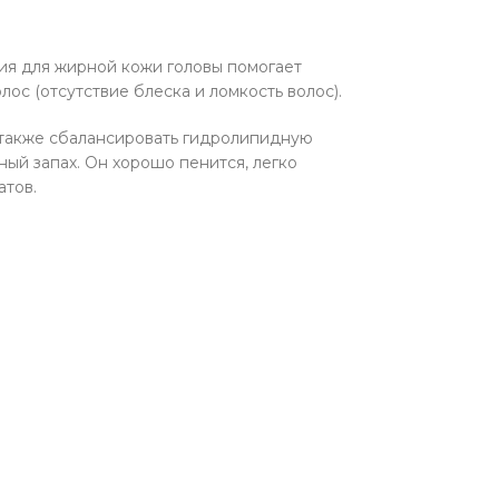
ия для жирной кожи головы помогает
ос (отсутствие блеска и ломкость волос).
о также сбалансировать гидролипидную
ый запах. Он хорошо пенится, легко
атов.