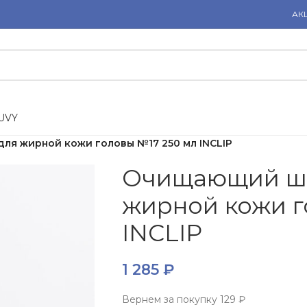
АК
U
V
Y
я жирной кожи головы №17 250 мл INCLIP
Очищающий ш
жирной кожи г
INCLIP
1 285
₽
Вернем за покупку
129 ₽