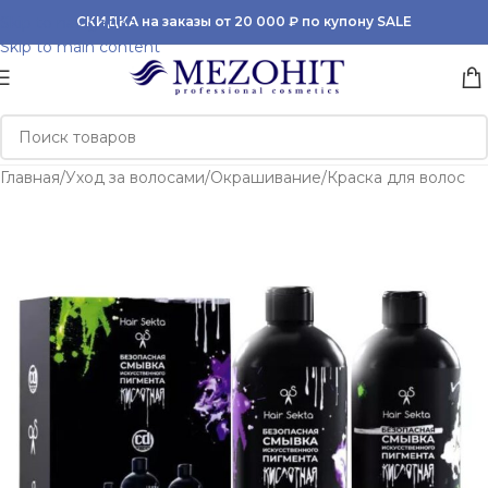
Skip to navigation
СКИДКА на заказы от 20 000 ₽ по купону SALE
Skip to main content
Главная
/
Уход за волосами
/
Окрашивание
/
Краска для волос