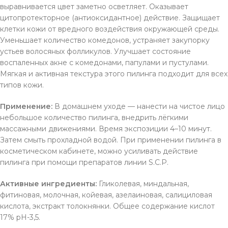
выравнивается цвет заметно осветляет. Оказывает
цитопротекторное (антиоксидантное) действие. Защищает
клетки кожи от вредного воздействия окружающей среды.
Уменьшает количество комедонов, устраняет закупорку
устьев волосяных фолликулов. Улучшает состояние
воспаленных акне с комедонами, папулами и пустулами.
Мягкая и активная текстура этого пилинга подходит для всех
типов кожи.
Применение:
В домашнем уходе — нанести на чистое лицо
небольшое количество пилинга, внедрить лёгкими
массажными движениями. Время экспозиции 4–10 минут.
Затем смыть прохладной водой. При применении пилинга в
косметическом кабинете, можно усиливать действие
пилинга при помощи препаратов линии S.C.P.
Активные ингредиенты:
Гликолевая, миндальная,
фитиновая, молочная, койевая, азелаиновая, салициловая
кислота, экстракт толокнянки. Общее содержание кислот
17% pH-3,5.